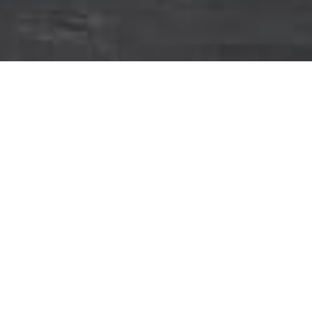
Opnieuw gedefinieerd
Trendy en praktisch tegelijk, zoals ons voorbeeld uit de
huishoudpraktijk laat zien:
voor voorraden, wasmachine of schoonmaakgerei, tot nu
toe vaak verbannen naar de bijkeuken, zijn er nu speciaal
ontworpen kasten. Ze vormen een optische eenheid met
keuken – en woonkamermeubilair en zorgen voor een uiterst
doordacht, ergonomisch interieur.
Welkom in uw nieuwe woon-was-keuken!